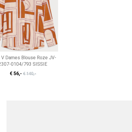
 V Dames Blouse Roze JV-
2307-0104/793 SISSIE
€ 56
,-
€ 140
,-