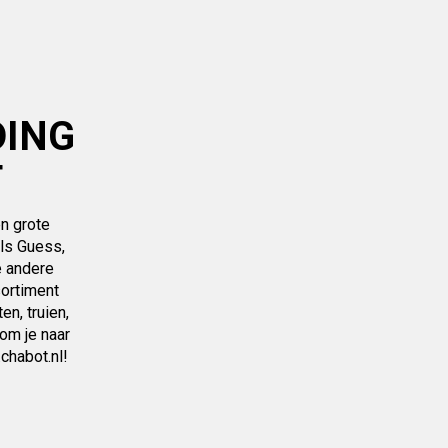
DING
T
n grote
ls Guess,
e andere
sortiment
ten, truien,
om je naar
chabot.nl!