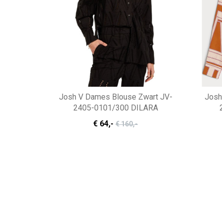
Josh V Dames Blouse Zwart JV-
Josh
2405-0101/300 DILARA
€ 64
,-
€ 160
,-