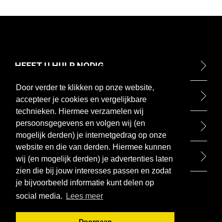
HEEFT U HULP NODIG
Door verder te klikken op onze website,
ONTDEK
accepteer je cookies en vergelijkbare
technieken. Hiermee verzamelen wij
persoonsgegevens en volgen wij (en
BETAALMETHODEN
mogelijk derden) je internetgedrag op onze
website en die van derden. Hiermee kunnen
BEZOEK ONZE WINKEL
wij (en mogelijk derden) je advertenties laten
zien die bij jouw interesses passen en zodat
je bijvoorbeeld informatie kunt delen op
social media.
Lees meer
Doorgaan