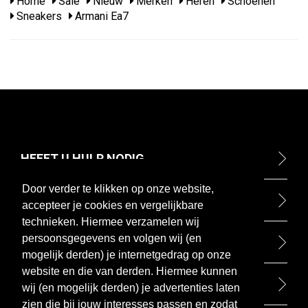
Home
Sale
Nieuw
Merken
Heren
Schoenen
Sneakers
Armani Ea7
HEEFT U HULP NODIG
Door verder te klikken op onze website,
ONTDEK
accepteer je cookies en vergelijkbare
technieken. Hiermee verzamelen wij
persoonsgegevens en volgen wij (en
BETAALMETHODEN
mogelijk derden) je internetgedrag op onze
website en die van derden. Hiermee kunnen
BEZOEK ONZE WINKEL
wij (en mogelijk derden) je advertenties laten
zien die bij jouw interesses passen en zodat