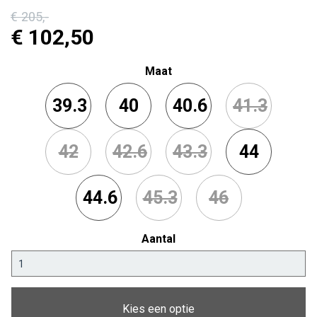
€ 205
,-
€ 102
,50
Maat
39.3
40
40.6
41.3
42
42.6
43.3
44
44.6
45.3
46
Aantal
Kies een optie