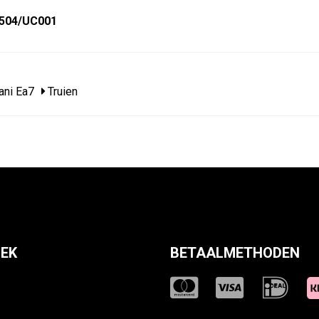
9504/UC001
ni Ea7
Truien
EK
BETAALMETHODEN