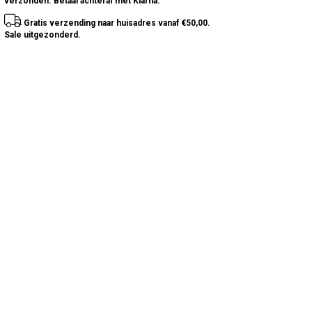
verzonden. Betaal achteraf met Klarna.
Gratis verzending naar huisadres vanaf €50,00.
Sale uitgezonderd.