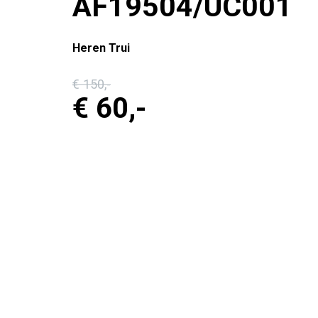
AF19504/UC001
Heren Trui
€ 150
,-
€ 60
,-