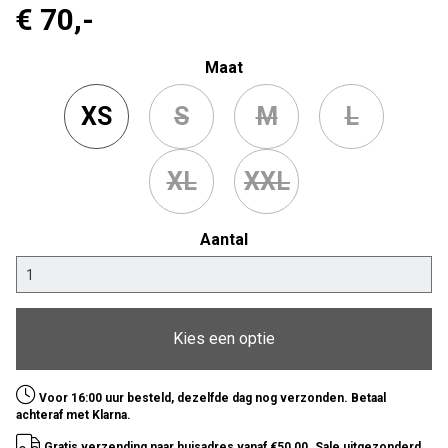
€ 70
,-
Maat
XS
S
M
L
XL
XXL
Aantal
Kies een optie
Voor 16:00 uur besteld, dezelfde dag nog verzonden. Betaal
achteraf met Klarna.
Gratis verzending naar huisadres vanaf €50,00. Sale uitgezonderd.