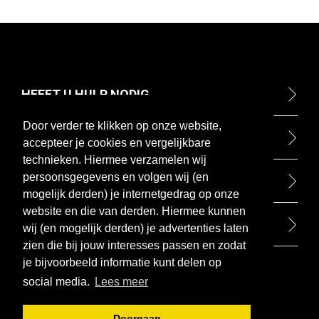
HEEFT U HULP NODIG
Door verder te klikken op onze website,
ONTDEK
accepteer je cookies en vergelijkbare
technieken. Hiermee verzamelen wij
persoonsgegevens en volgen wij (en
BETAALMETHODEN
mogelijk derden) je internetgedrag op onze
website en die van derden. Hiermee kunnen
BEZOEK ONZE WINKEL
wij (en mogelijk derden) je advertenties laten
zien die bij jouw interesses passen en zodat
je bijvoorbeeld informatie kunt delen op
social media.
Lees meer
Doorgaan