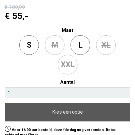
€ 109
,99
€ 55
,-
Maat
S
M
L
XL
XXL
Aantal
Kies een optie
Voor 16:00 uur besteld, dezelfde dag nog verzonden. Betaal