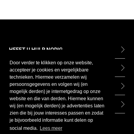
HEEFT U HULP NODIG
Door verder te klikken op onze website,
ONTDEK
accepteer je cookies en vergelijkbare
technieken. Hiermee verzamelen wij
persoonsgegevens en volgen wij (en
BETAALMETHODEN
mogelijk derden) je internetgedrag op onze
website en die van derden. Hiermee kunnen
BEZOEK ONZE WINKEL
wij (en mogelijk derden) je advertenties laten
zien die bij jouw interesses passen en zodat
je bijvoorbeeld informatie kunt delen op
social media.
Lees meer