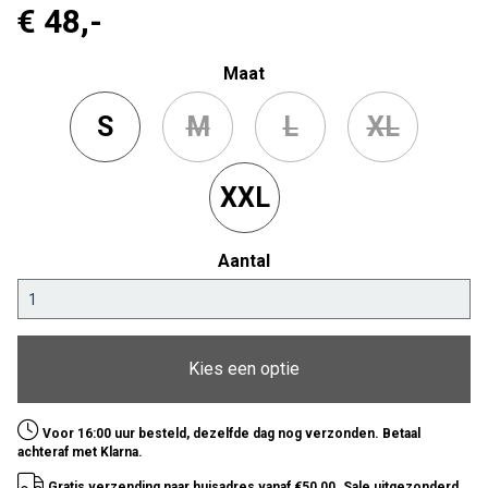
€ 48
,-
Maat
S
M
L
XL
XXL
Aantal
Kies een optie
Voor 16:00 uur besteld, dezelfde dag nog verzonden. Betaal
achteraf met Klarna.
Gratis verzending naar huisadres vanaf €50,00. Sale uitgezonderd.