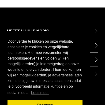
HEEFT U HULP NODIG
Door verder te klikken op onze website,
ONTDEK
accepteer je cookies en vergelijkbare
technieken. Hiermee verzamelen wij
persoonsgegevens en volgen wij (en
BETAALMETHODEN
mogelijk derden) je internetgedrag op onze
website en die van derden. Hiermee kunnen
BEZOEK ONZE WINKEL
wij (en mogelijk derden) je advertenties laten
zien die bij jouw interesses passen en zodat
je bijvoorbeeld informatie kunt delen op
social media.
Lees meer
Doorgaan