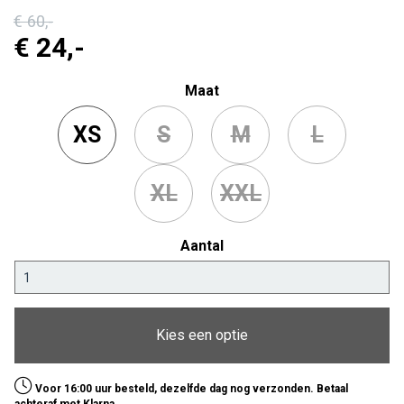
€ 60
,-
€ 24
,-
Maat
XS
S
M
L
XL
XXL
Aantal
Kies een optie
Voor 16:00 uur besteld, dezelfde dag nog verzonden. Betaal