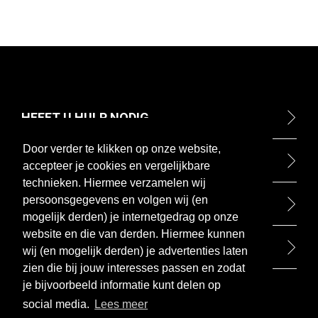
HEEFT U HULP NODIG
Door verder te klikken op onze website,
ONTDEK
accepteer je cookies en vergelijkbare
technieken. Hiermee verzamelen wij
persoonsgegevens en volgen wij (en
BETAALMETHODEN
mogelijk derden) je internetgedrag op onze
website en die van derden. Hiermee kunnen
BEZOEK ONZE WINKEL
wij (en mogelijk derden) je advertenties laten
zien die bij jouw interesses passen en zodat
je bijvoorbeeld informatie kunt delen op
social media.
Lees meer