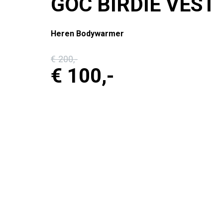
GOC BIRDIE VEST
Heren Bodywarmer
€ 200
,-
€ 100
,-