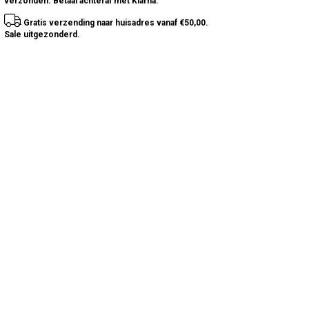
verzonden. Betaal achteraf met Klarna.
Gratis verzending naar huisadres vanaf €50,00.
Sale uitgezonderd.