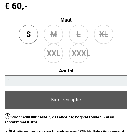
€ 60
,-
Maat
S
M
L
XL
XXL
XXXL
Aantal
Kies een optie
Voor 16:00 uur besteld, dezelfde dag nog verzonden. Betaal
achteraf met Klarna.
Gratis verzending naar huisadres vanaf €50,00. Sale uitgezonderd.