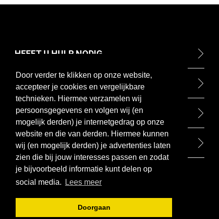
HEEFT U HULP NODIG
Door verder te klikken op onze website,
ONTDEK
accepteer je cookies en vergelijkbare
technieken. Hiermee verzamelen wij
persoonsgegevens en volgen wij (en
BETAALMETHODEN
mogelijk derden) je internetgedrag op onze
website en die van derden. Hiermee kunnen
BEZOEK ONZE WINKEL
wij (en mogelijk derden) je advertenties laten
zien die bij jouw interesses passen en zodat
je bijvoorbeeld informatie kunt delen op
social media.
Lees meer
Doorgaan