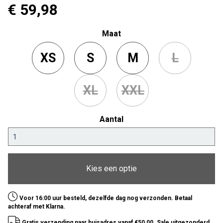
€ 59
,98
Maat
XS
S
M
L
XL
XXL
Aantal
Kies een optie
Voor 16:00 uur besteld, dezelfde dag nog verzonden. Betaal
achteraf met Klarna.
Gratis verzending naar huisadres vanaf €50,00. Sale uitgezonderd.