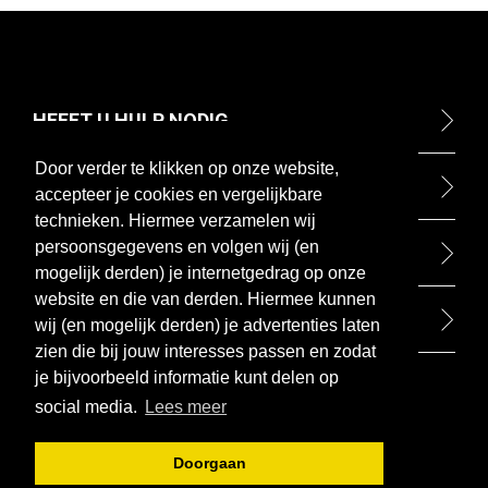
HEEFT U HULP NODIG
Door verder te klikken op onze website,
ONTDEK
accepteer je cookies en vergelijkbare
technieken. Hiermee verzamelen wij
persoonsgegevens en volgen wij (en
BETAALMETHODEN
mogelijk derden) je internetgedrag op onze
website en die van derden. Hiermee kunnen
BEZOEK ONZE WINKEL
wij (en mogelijk derden) je advertenties laten
zien die bij jouw interesses passen en zodat
je bijvoorbeeld informatie kunt delen op
social media.
Lees meer
Doorgaan