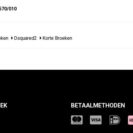
570/010
eken
Dsquared2
Korte Broeken
EK
BETAALMETHODEN