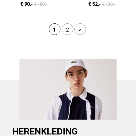
€ 90
,-
€ 52
,-
€ 180
,-
€ 130
,-
1
2
>
HERENKLEDING