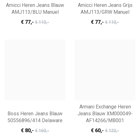
Amicci Heren Jeans Blauw
Amicci Heren Jeans Grijs
AMJ113/BLU Manuel
AMJ113/GRW Manuel
€ 77
,-
€ 77
,-
€ 110
,-
€ 110
,-
Armani Exchange Heren
Boss Heren Jeans Blauw
Jeans Blauw XM000049-
50556896/414 Delaware
AF14266/MB001
€ 80
,-
€ 60
,-
€ 160
,-
€ 120
,-