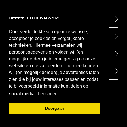
HEEFT U HULP NODIG
Door verder te klikken op onze website,
ONTDEK
accepteer je cookies en vergelijkbare
technieken. Hiermee verzamelen wij
persoonsgegevens en volgen wij (en
BETAALMETHODEN
mogelijk derden) je internetgedrag op onze
website en die van derden. Hiermee kunnen
BEZOEK ONZE WINKEL
wij (en mogelijk derden) je advertenties laten
zien die bij jouw interesses passen en zodat
je bijvoorbeeld informatie kunt delen op
social media.
Lees meer
Doorgaan
Algemene voorwaarden
Privacy beleid