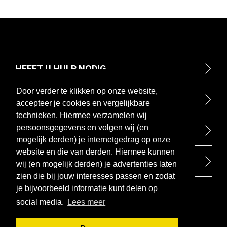
HEEFT U HULP NODIG
Door verder te klikken op onze website,
ONTDEK
accepteer je cookies en vergelijkbare
technieken. Hiermee verzamelen wij
persoonsgegevens en volgen wij (en
BETAALMETHODEN
mogelijk derden) je internetgedrag op onze
website en die van derden. Hiermee kunnen
BEZOEK ONZE WINKEL
wij (en mogelijk derden) je advertenties laten
zien die bij jouw interesses passen en zodat
je bijvoorbeeld informatie kunt delen op
social media.
Lees meer