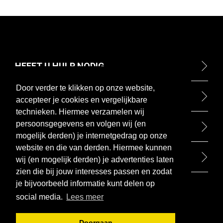
HEEFT U HULP NODIG
Door verder te klikken op onze website,
ONTDEK
accepteer je cookies en vergelijkbare
technieken. Hiermee verzamelen wij
persoonsgegevens en volgen wij (en
BETAALMETHODEN
mogelijk derden) je internetgedrag op onze
website en die van derden. Hiermee kunnen
BEZOEK ONZE WINKEL
wij (en mogelijk derden) je advertenties laten
zien die bij jouw interesses passen en zodat
je bijvoorbeeld informatie kunt delen op
social media.
Lees meer
Doorgaan