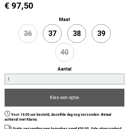
€ 97
,50
Maat
36
37
38
39
40
Aantal
Kies een optie
Voor 16:00 uur besteld, dezelfde dag nog verzonden. Betaal
achteraf met Klarna.
Gratis verzending naar huisadres vanaf €50,00. Sale uitgezonderd.