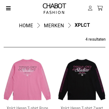
Toggle navigation
XPLCT
HOME
MERKEN
4 resultaten
EN SUBMENU (DAMES)
EN SUBMENU (HEREN)
EN SUBMENU (JONGENS)
EN SUBMENU (MEISJES)
Xplct Heren T-shirt Roze
Xplct Heren T-shirt Zwart