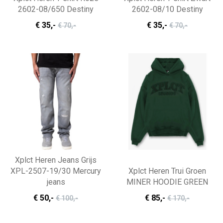
2602-08/650 Destiny
2602-08/10 Destiny
€ 35
,-
€ 35
,-
€ 70
,-
€ 70
,-
Xplct Heren Jeans Grijs
XPL-2507-19/30 Mercury
Xplct Heren Trui Groen
jeans
MINER HOODIE GREEN
€ 50
,-
€ 85
,-
€ 100
,-
€ 170
,-