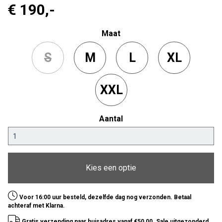
€ 190
,-
Maat
S
M
L
XL
XXL
Aantal
Kies een optie
Voor 16:00 uur besteld, dezelfde dag nog verzonden. Betaal
achteraf met Klarna.
Gratis verzending naar huisadres vanaf €50,00. Sale uitgezonderd.