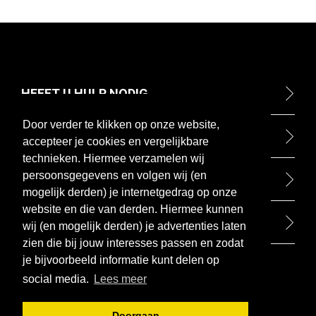
HEEFT U HULP NODIG
Door verder te klikken op onze website,
ONTDEK
accepteer je cookies en vergelijkbare
technieken. Hiermee verzamelen wij
persoonsgegevens en volgen wij (en
BETAALMETHODEN
mogelijk derden) je internetgedrag op onze
website en die van derden. Hiermee kunnen
BEZOEK ONZE WINKEL
wij (en mogelijk derden) je advertenties laten
zien die bij jouw interesses passen en zodat
je bijvoorbeeld informatie kunt delen op
social media.
Lees meer
Doorgaan