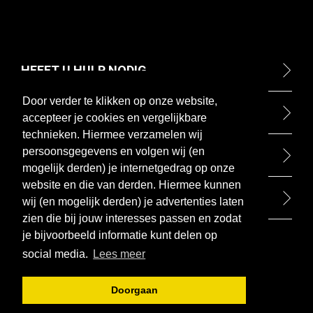
HEEFT U HULP NODIG
Door verder te klikken op onze website,
ONTDEK
accepteer je cookies en vergelijkbare
technieken. Hiermee verzamelen wij
persoonsgegevens en volgen wij (en
BETAALMETHODEN
mogelijk derden) je internetgedrag op onze
website en die van derden. Hiermee kunnen
BEZOEK ONZE WINKEL
wij (en mogelijk derden) je advertenties laten
zien die bij jouw interesses passen en zodat
je bijvoorbeeld informatie kunt delen op
social media.
Lees meer
Doorgaan