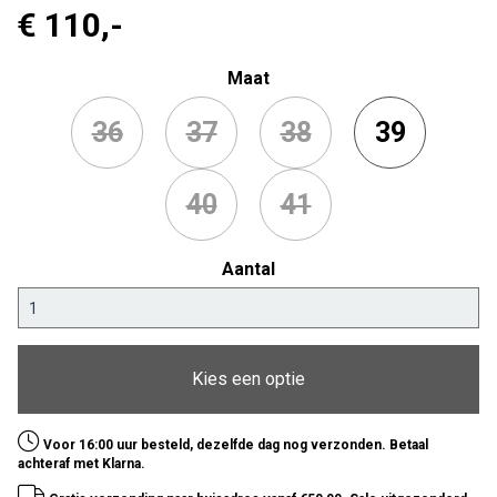
€ 110
,-
Maat
36
37
38
39
40
41
Aantal
Kies een optie
Voor 16:00 uur besteld, dezelfde dag nog verzonden. Betaal
achteraf met Klarna.