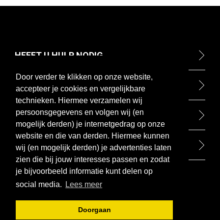
HEEFT U HULP NODIG
Door verder te klikken op onze website,
ONTDEK
accepteer je cookies en vergelijkbare
technieken. Hiermee verzamelen wij
persoonsgegevens en volgen wij (en
BETAALMETHODEN
mogelijk derden) je internetgedrag op onze
website en die van derden. Hiermee kunnen
BEZOEK ONZE WINKEL
wij (en mogelijk derden) je advertenties laten
zien die bij jouw interesses passen en zodat
je bijvoorbeeld informatie kunt delen op
social media.
Lees meer
Doorgaan