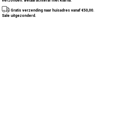
verzonden. Betaal achteraf met Klarna.
Gratis verzending naar huisadres vanaf €50,00.
Sale uitgezonderd.