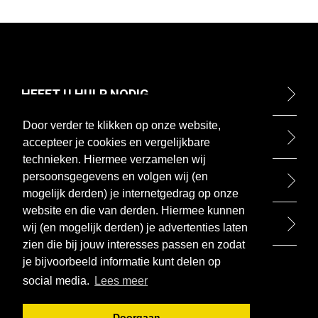
HEEFT U HULP NODIG
Door verder te klikken op onze website,
ONTDEK
accepteer je cookies en vergelijkbare
technieken. Hiermee verzamelen wij
persoonsgegevens en volgen wij (en
BETAALMETHODEN
mogelijk derden) je internetgedrag op onze
website en die van derden. Hiermee kunnen
BEZOEK ONZE WINKEL
wij (en mogelijk derden) je advertenties laten
zien die bij jouw interesses passen en zodat
je bijvoorbeeld informatie kunt delen op
social media.
Lees meer
Doorgaan