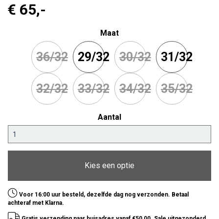
€ 65
,-
Maat
36/32
29/32
30/32
31/32
32/32
33/32
34/32
35/32
Aantal
Kies een optie
Voor 16:00 uur besteld, dezelfde dag nog verzonden. Betaal
achteraf met Klarna.
Gratis verzending naar huisadres vanaf €50,00. Sale uitgezonderd.